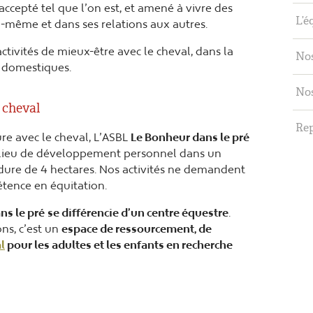
accepté tel que l’on est, et amené à vivre des
L’é
i-même et dans ses relations aux autres.
tivités de mieux-être avec le cheval, dans la
Nos
x domestiques.
Nos
e cheval
Re
re avec le cheval, L’ASBL
Le Bonheur dans le pré
 lieu de développement personnel dans un
dure de 4 hectares. Nos activités ne demandent
ence en équitation.
ns le pré
se différencie d’un centre équestre
.
ons, c’est un
espace de ressourcement, de
l
pour les adultes et les
enfants en recherche