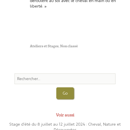
déroulent au sol avec le cheval en main ou en
liberté. »
Publié
Ateliers et Stages
,
Non classé
dans
Go
Voir aussi
Stage d’été du 8 juillet au 12 juillet 2024 : Cheval, Nature et
Découvertes