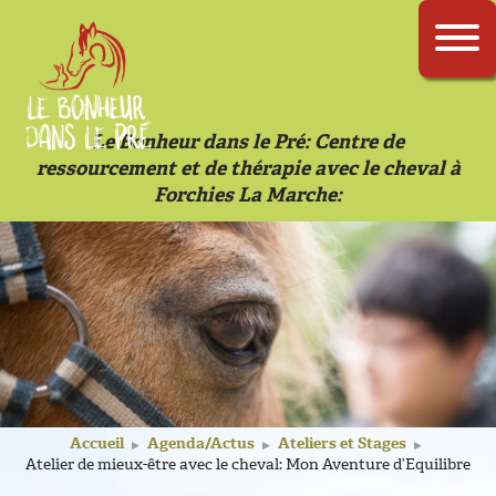
Le Bonheur dans le Pré: Centre de
ressourcement et de thérapie avec le cheval à
Forchies La Marche
Accueil
Agenda/Actus
Ateliers et Stages
▶
▶
▶
Atelier de mieux-être avec le cheval: Mon Aventure d’Equilibre