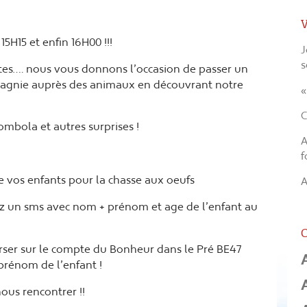
V
15H15 et enfin 16H00 !!!
J
s
es…. nous vous donnons l’occasion de passer un
gnie auprès des animaux en découvrant notre
«
C
ombola et autres surprises !
A
f
vos enfants pour la chasse aux oeufs
A
z un sms avec nom + prénom et age de l’enfant au
C
erser sur le compte du Bonheur dans le Pré BE47
prénom de l’enfant !
ous rencontrer !!